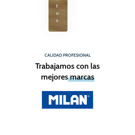
t
o
s
CALIDAD PROFESIONAL
Trabajamos con las
mejores
marcas