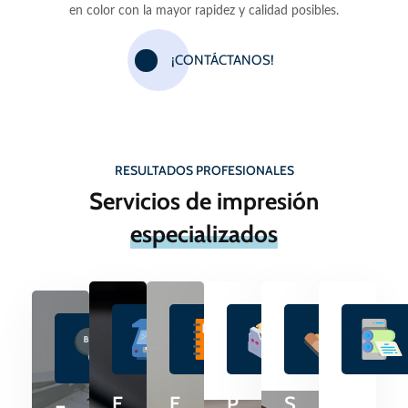
en color con la mayor rapidez y calidad posibles.
¡CONTÁCTANOS!
RESULTADOS PROFESIONALES
Servicios de impresión
especializados
E
E
P
S
D